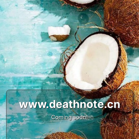
www.deathnote.cn
Coming soon!